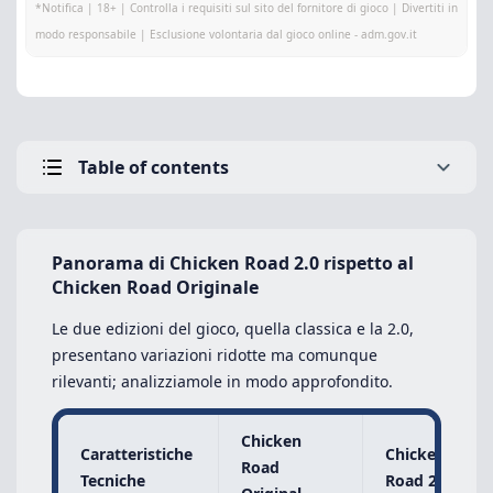
*Notifica | 18+ | Controlla i requisiti sul sito del fornitore di gioco | Divertiti in
modo responsabile | Esclusione volontaria dal gioco online - adm.gov.it
Table of contents
Panorama di Chicken Road 2.0 rispetto al
Chicken Road Originale
Le due edizioni del gioco, quella classica e la 2.0,
presentano variazioni ridotte ma comunque
rilevanti; analizziamole in modo approfondito.
Chicken
Caratteristiche
Chicken
Road
Tecniche
Road 2.0