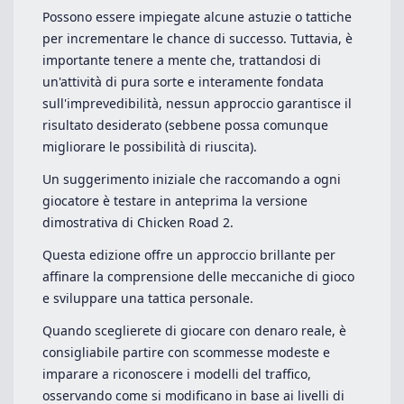
Possono essere impiegate alcune astuzie o tattiche
per incrementare le chance di successo. Tuttavia, è
importante tenere a mente che, trattandosi di
un'attività di pura sorte e interamente fondata
sull'imprevedibilità, nessun approccio garantisce il
risultato desiderato (sebbene possa comunque
migliorare le possibilità di riuscita).
Un suggerimento iniziale che raccomando a ogni
giocatore è testare in anteprima la versione
dimostrativa di Chicken Road 2.
Questa edizione offre un approccio brillante per
affinare la comprensione delle meccaniche di gioco
e sviluppare una tattica personale.
Quando sceglierete di giocare con denaro reale, è
consigliabile partire con scommesse modeste e
imparare a riconoscere i modelli del traffico,
osservando come si modificano in base ai livelli di