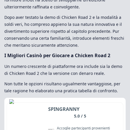
ulteriormente raffinata e coinvolgente.
Dopo aver testato la demo di Chicken Road 2 e la modalità a
soldi veri, ho compreso appieno la sua natura innovativa e il
divertimento superiore rispetto al capitolo precedente. Pur
conservando una certa familiarità, introduce elementi freschi
che meritano sicuramente attenzione.
I Migliori Casinò per Giocare a Chicken Road 2
Un numero crescente di piattaforme ora include sia la demo
di Chicken Road 2 che la versione con denaro reale.
Non tutte le opzioni risultano ugualmente vantaggiose, per
tale ragione ho elaborato una pratica tabella di confronto.
SPINGRANNY
5.0 / 5
Accoglie partecipanti provenienti