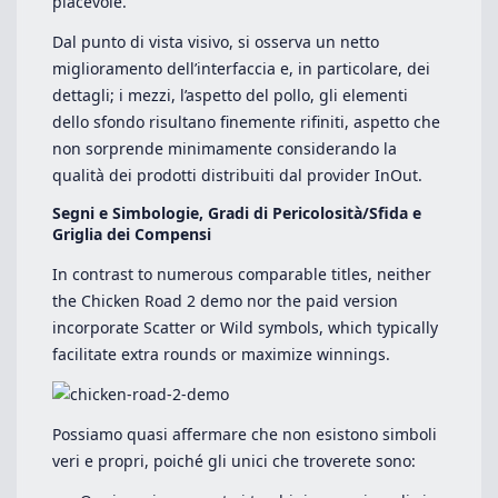
piacevole.
Dal punto di vista visivo, si osserva un netto
miglioramento dell’interfaccia e, in particolare, dei
dettagli; i mezzi, l’aspetto del pollo, gli elementi
dello sfondo risultano finemente rifiniti, aspetto che
non sorprende minimamente considerando la
qualità dei prodotti distribuiti dal provider InOut.
Segni e Simbologie, Gradi di Pericolosità/Sfida e
Griglia dei Compensi
In contrast to numerous comparable titles, neither
the Chicken Road 2 demo nor the paid version
incorporate Scatter or Wild symbols, which typically
facilitate extra rounds or maximize winnings.
Possiamo quasi affermare che non esistono simboli
veri e propri, poiché gli unici che troverete sono: