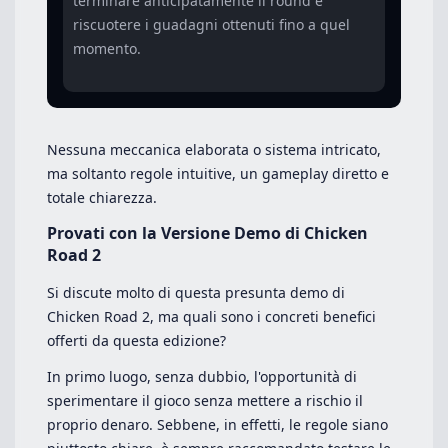
terminare anticipatamente il round e
riscuotere i guadagni ottenuti fino a quel
momento.
Nessuna meccanica elaborata o sistema intricato,
ma soltanto regole intuitive, un gameplay diretto e
totale chiarezza.
Provati con la Versione Demo di Chicken
Road 2
Si discute molto di questa presunta demo di
Chicken Road 2, ma quali sono i concreti benefici
offerti da questa edizione?
In primo luogo, senza dubbio, l'opportunità di
sperimentare il gioco senza mettere a rischio il
proprio denaro. Sebbene, in effetti, le regole siano