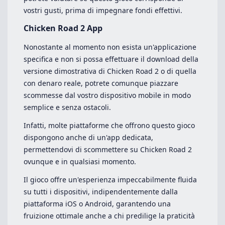
vostri gusti, prima di impegnare fondi effettivi.
Chicken Road 2 App
Nonostante al momento non esista un'applicazione
specifica e non si possa effettuare il download della
versione dimostrativa di Chicken Road 2 o di quella
con denaro reale, potrete comunque piazzare
scommesse dal vostro dispositivo mobile in modo
semplice e senza ostacoli.
Infatti, molte piattaforme che offrono questo gioco
dispongono anche di un'app dedicata,
permettendovi di scommettere su Chicken Road 2
ovunque e in qualsiasi momento.
Il gioco offre un'esperienza impeccabilmente fluida
su tutti i dispositivi, indipendentemente dalla
piattaforma iOS o Android, garantendo una
fruizione ottimale anche a chi predilige la praticità