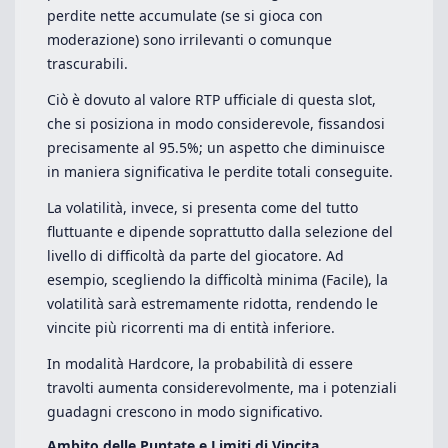
perdite nette accumulate (se si gioca con
moderazione) sono irrilevanti o comunque
trascurabili.
Ciò è dovuto al valore RTP ufficiale di questa slot,
che si posiziona in modo considerevole, fissandosi
precisamente al 95.5%; un aspetto che diminuisce
in maniera significativa le perdite totali conseguite.
La volatilità, invece, si presenta come del tutto
fluttuante e dipende soprattutto dalla selezione del
livello di difficoltà da parte del giocatore. Ad
esempio, scegliendo la difficoltà minima (Facile), la
volatilità sarà estremamente ridotta, rendendo le
vincite più ricorrenti ma di entità inferiore.
In modalità Hardcore, la probabilità di essere
travolti aumenta considerevolmente, ma i potenziali
guadagni crescono in modo significativo.
Ambito delle Puntate e Limiti di Vincita