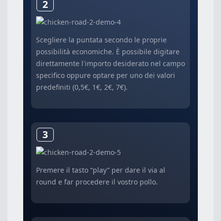
2
Scegliere la puntata secondo le proprie
possibilità economiche. È possibile digitare
direttamente l'importo desiderato nel campo
specifico oppure optare per uno dei valori
predefiniti (0,5€, 1€, 2€, 7€).
3
Premere il tasto “play” per dare il via al
round e far procedere il vostro pollo.