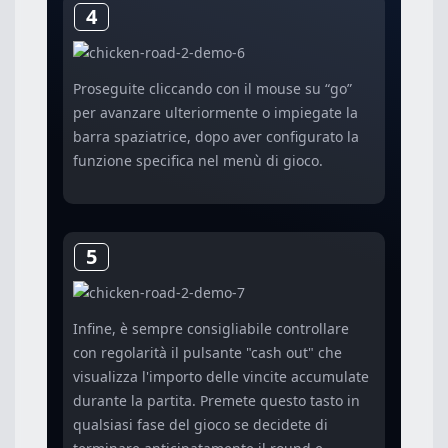
4
Proseguite cliccando con il mouse su “go”
per avanzare ulteriormente o impiegate la
barra spaziatrice, dopo aver configurato la
funzione specifica nel menù di gioco.
5
Infine, è sempre consigliabile controllare
con regolarità il pulsante "cash out" che
visualizza l'importo delle vincite accumulate
durante la partita. Premete questo tasto in
qualsiasi fase del gioco se decidete di