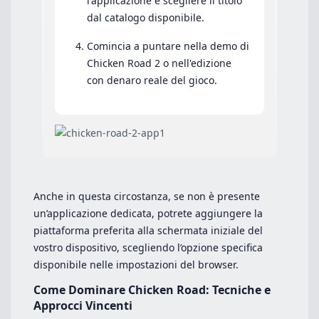
l'applicazione e scegliere il titolo
dal catalogo disponibile.
Comincia a puntare nella demo di
Chicken Road 2 o nell'edizione
con denaro reale del gioco.
Anche in questa circostanza, se non è presente
un’applicazione dedicata, potrete aggiungere la
piattaforma preferita alla schermata iniziale del
vostro dispositivo, scegliendo l’opzione specifica
disponibile nelle impostazioni del browser.
Come Dominare Chicken Road: Tecniche e
Approcci Vincenti