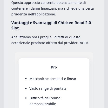
Questo approccio consente potenzialmente di
contenere i danni finanziari, ma richiede una certa
prudenza nell'applicazione.
Vantaggi e Svantaggi di Chicken Road 2.0
Slot.
Analizziamo ora i pregi e i difetti di questo
eccezionale prodotto offerto dal provider InOut.
Pro
Meccaniche semplici e lineari
Vasto range di puntata
Difficoltà del round
personalizzabile